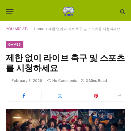
YOU ARE AT:
Home
»
제한 없이 라이브 축구 및 스포츠를 시청하세요
GAMES
제한 없이 라이브 축구 및 스포츠
를 시청하세요
February 3, 2026
No Comments
3 Mins Read