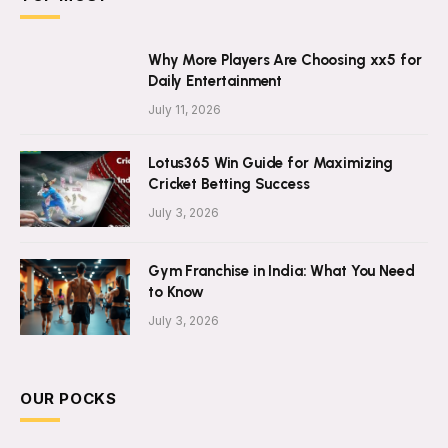
Why More Players Are Choosing xx5 for
Daily Entertainment
July 11, 2026
Lotus365 Win Guide for Maximizing
Cricket Betting Success
July 3, 2026
Gym Franchise in India: What You Need
to Know
July 3, 2026
OUR POCKS