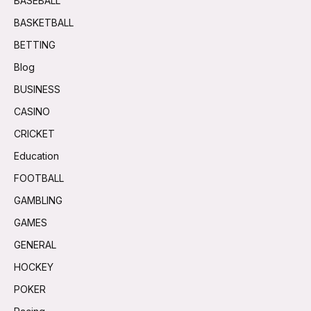
BASEBALL
BASKETBALL
BETTING
Blog
BUSINESS
CASINO
CRICKET
Education
FOOTBALL
GAMBLING
GAMES
GENERAL
HOCKEY
POKER