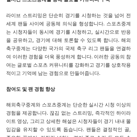
라이브 스트리밍은 단순히 경기를 시청하는 것을 넘어 전
세계 팬들 사이에 공동체 의식을 형성합니다. 스포츠중계
는 시청자들이 동시에 경기를 시청하고, 실시간으로 반응
을 공유하고, 경기에 대해 토론할 수 있도록 합니다. 해외
축구중계는 다양한 국가의 국제 축구 리그 팬들을 연결하
여 이러한 경험을 더욱 풍성하게 합니다. 이러한 공동의 참
여는 글로벌 스포츠 커뮤니티를 강화하고 경기를 상호작용
적이고 기억에 남는 경험으로 만들어줍니다.
참여도 및 팬 경험 향상
해외축구중계와 스포츠중계는 단순한 실시간 시청 이상의
경험을 제공합니다. 끊김 없는 스트리밍, 즉각적인 하이라
이트 영상, 그리고 상세한 해설은 시청자들이 경기 내내 몰
입감을 유지할 수 있도록 돕습니다. 팬들은 결정적인 골,