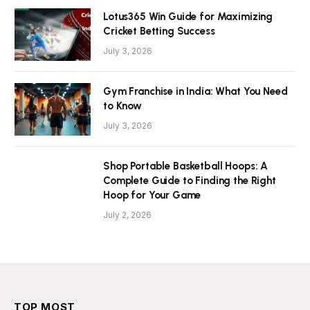
Lotus365 Win Guide for Maximizing
Cricket Betting Success
July 3, 2026
Gym Franchise in India: What You Need
to Know
July 3, 2026
Shop Portable Basketball Hoops: A
Complete Guide to Finding the Right
Hoop for Your Game
July 2, 2026
TOP MOST