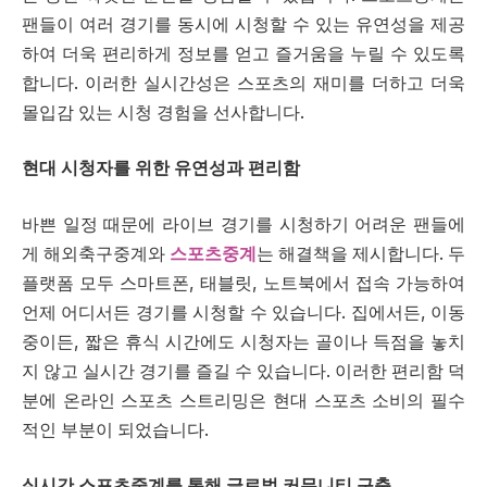
팬들이 여러 경기를 동시에 시청할 수 있는 유연성을 제공
하여 더욱 편리하게 정보를 얻고 즐거움을 누릴 수 있도록
합니다. 이러한 실시간성은 스포츠의 재미를 더하고 더욱
몰입감 있는 시청 경험을 선사합니다.
현대 시청자를 위한 유연성과 편리함
바쁜 일정 때문에 라이브 경기를 시청하기 어려운 팬들에
게 해외축구중계와
스포츠중계
는 해결책을 제시합니다. 두
플랫폼 모두 스마트폰, 태블릿, 노트북에서 접속 가능하여
언제 어디서든 경기를 시청할 수 있습니다. 집에서든, 이동
중이든, 짧은 휴식 시간에도 시청자는 골이나 득점을 놓치
지 않고 실시간 경기를 즐길 수 있습니다. 이러한 편리함 덕
분에 온라인 스포츠 스트리밍은 현대 스포츠 소비의 필수
적인 부분이 되었습니다.
실시간 스포츠중계를 통해 글로벌 커뮤니티 구축