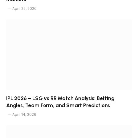
April 22, 2026
IPL 2026 – LSG vs RR Match Analysis: Betting
Angles, Team Form, and Smart Predictions
April 14, 2026